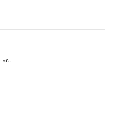
0
e niño